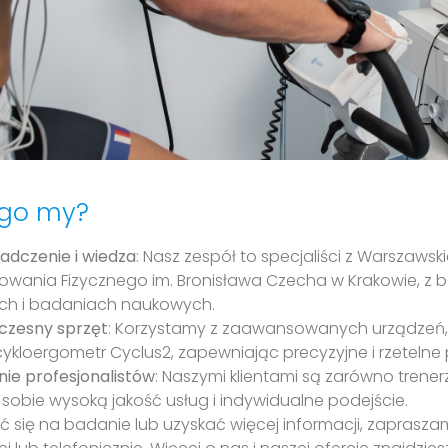
ego my?
adczenie i wiedza
: Nasz zespół to specjaliści z Warszaw
wania Fizycznego im. Bronisława Czecha w Krakowie,
kach i badaniach naukowych.
zesny sprzęt
: Korzystamy z zaawansowanych urządzeń, t
cykloergometr Cyclus2, zapewniając precyzyjne i rzetelne
nie profesjonalistów
: Naszymi klientami są zarówno trener
 sobie wysoką jakość usług i indywidualne podejście.
 się na badanie lub uzyskać więcej informacji, zapraszam