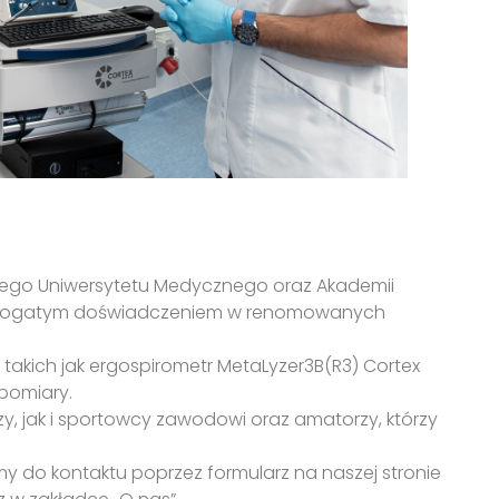
skiego Uniwersytetu Medycznego oraz Akademii
 z bogatym doświadczeniem w renomowanych
akich jak ergospirometr MetaLyzer3B(R3) Cortex
 pomiary.
zy, jak i sportowcy zawodowi oraz amatorzy, którzy
y do kontaktu poprzez formularz na naszej stronie