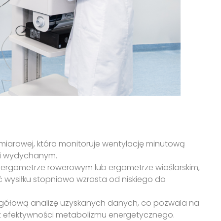
miarowej, która monitoruje wentylację minutową
 i wydychanym.
loergometrze rowerowym lub ergometrze wioślarskim,
ć wysiłku stopniowo wzrasta od niskiego do
egółową analizę uzyskanych danych, co pozwala na
 efektywności metabolizmu energetycznego.