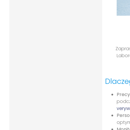
Zapra
Labor
Dlacze
Precy
podcz
veryw
Perso
optym
Monit