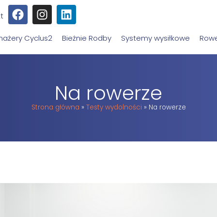
t
nażery Cyclus2
Bieżnie Rodby
Systemy wysiłkowe
Rowe
Na rowerze
Strona główna
»
Testy wydolności
»
Na rowerze