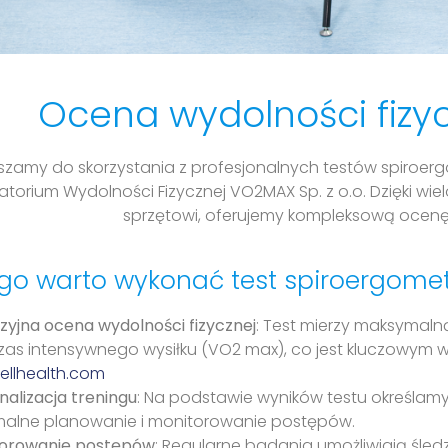
Ocena wydolności fizy
szamy do skorzystania z profesjonalnych testów spiroer
atorium Wydolności Fizycznej VO2MAX Sp. z o.o. Dzięki 
sprzętowi, oferujemy kompleksową ocenę T
go warto wykonać test spiroergome
zyjna ocena wydolności fizycznej
: Test mierzy maksymaln
as intensywnego wysiłku (VO2 max), co jest kluczowym ws
ellhealth.com
nalizacja treningu
: Na podstawie wyników testu określamy
alne planowanie i monitorowanie postępów.
orowanie postępów
: Regularne badania umożliwiają śle