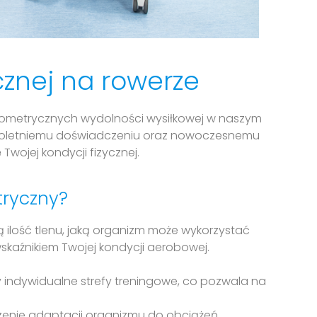
cznej na rowerze
gometrycznych wydolności wysiłkowej w naszym
wieloletniemu doświadczeniu oraz nowoczesnemu
wojej kondycji fizycznej.
tryczny?
ą ilość tlenu, jaką organizm może wykorzystać
kaźnikiem Twojej kondycji aerobowej.
 indywidualne strefy treningowe, co pozwala na
dzenie adaptacji organizmu do obciążeń