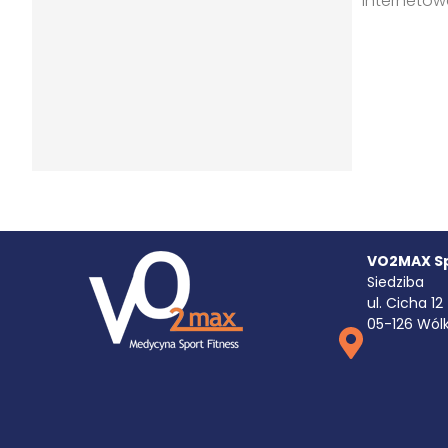
internetowe
VO2MAX Sp.
Siedziba
ul. Cicha 12
05-126 Wól