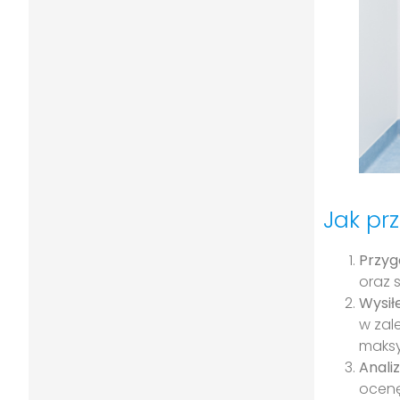
Jak pr
Przyg
oraz 
Wysił
w zal
maksy
Anali
ocenę