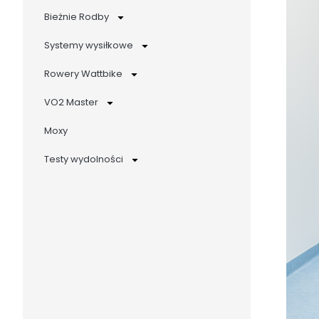
Bieżnie Rodby
Systemy wysiłkowe
Rowery Wattbike
VO2 Master
Moxy
Testy wydolności