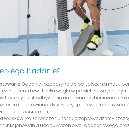
zebiega badanie?
otowanie
: Badanie rozpoczyna się od założenia maski po
stężenie tlenu i dwutlenku węgla w powietrzu wdychanym
ek fizyczny
: Test odbywa się na bieżni mechanicznej, cyk
eżności od uprawianej dyscypliny sportowej. Intensywnoś
malnego obciążenia.
za wyników
: Po zakończeniu testu przeprowadzamy szcz
 funkcjonowania układu krążeniowo-oddechowego oraz