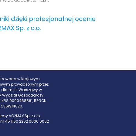
sz w zakładce „O nas”.
iki dzięki profesjonalnej ocenie
MAX Sp. z o.o.
estrowana w Krajowym
dowym prowadzonym przez
 dla m.st. Warszawy w
IV Wydział Gospodarczy
 KRS 0000468861, REGON
P 5361914020.
irmy VO2MAX Sp. z o.o.
um 45 1160 2202 0000 0002