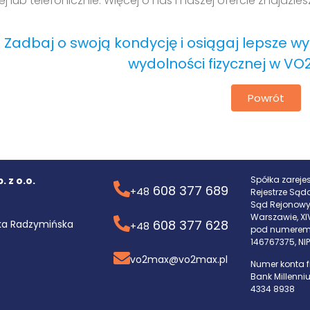
j lub telefonicznie. Więcej o nas i naszej ofercie znajdzie
Zadbaj o swoją kondycję i osiągaj lepsze wyn
wydolności fizycznej w VO2
Powrót
 z o.o.
Spółka zarej
608 377 689
+48
Rejestrze Są
Sąd Rejonowy
Warszawie, X
608 377 628
ka Radzymińska
+48
pod numerem
146767375, NI
vo2max@vo2max.pl
Numer konta f
Bank Millenni
4334 8938