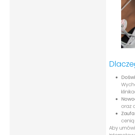
Dlacz
Doświ
Wycho
klini
Nowoc
oraz 
Zaufa
cenią
Aby umówić