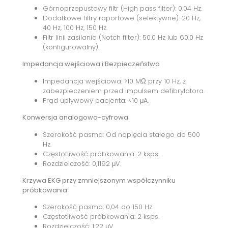
Górnoprzepustowy filtr (High pass filter): 0.04 Hz.
Dodatkowe filtry raportowe (selektywne): 20 Hz,
40 Hz, 100 Hz, 150 Hz.
Filtr linii zasilania (Notch filter): 50.0 Hz lub 60.0 Hz
(konfigurowalny).
Impedancja wejściowa i Bezpieczeństwo
Impedancja wejściowa: >10 MΩ przy 10 Hz, z
zabezpieczeniem przed impulsem defibrylatora.
Prąd upływowy pacjenta: <10 μA.
Konwersja analogowo-cyfrowa
Szerokość pasma: Od napięcia stałego do 500
Hz.
Częstotliwość próbkowania: 2 ksps.
Rozdzielczość: 0,1192 μV.
Krzywa EKG przy zmniejszonym współczynniku
próbkowania
Szerokość pasma: 0,04 do 150 Hz.
Częstotliwość próbkowania: 2 ksps.
Rozdzielczość: 1,22 μV.