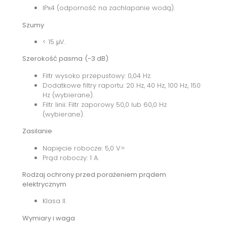
IPx4 (odporność na zachlapanie wodą).
Szumy
< 15 μV.
Szerokość pasma
(-3 dB)
Filtr wysoko przepustowy: 0,04 Hz.
Dodatkowe filtry raportu: 20 Hz, 40 Hz, 100 Hz, 150
Hz (wybierane).
Filtr linii: Filtr zaporowy 50,0 lub 60,0 Hz
(wybierane).
Zasilanie
Napięcie robocze: 5,0 V=
Prąd roboczy: 1 A.
Rodzaj ochrony przed porażeniem prądem
elektrycznym
Klasa II.
Wymiary i waga