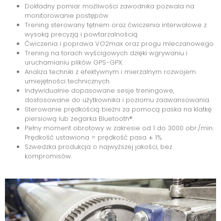
Dokładny pomiar możliwości zawodnika pozwala na
monitorowanie postępów.
Trening sterowany tętnem oraz ćwiczenia interwałowe z
wysoką precyzją i powtarzalnością.
Ćwiczenia i poprawa VO2max oraz progu mleczanowego.
Trening na torach wyścigowych dzięki wgrywaniu i
uruchamianiu plików GPS-GPX.
Analiza techniki z efektywnym i mierzalnym rozwojem
umiejętności technicznych.
Indywidualnie dopasowane sesje treningowe,
dostosowane do użytkownika i poziomu zaawansowania.
Sterowanie prędkością bieżni za pomocą paska na klatkę
piersiową lub zegarka Bluetooth®.
Pełny moment obrotowy w zakresie od 1 do 3000 obr./min.
Prędkość ustawiona = prędkość pasa ± 1%.
Szwedzka produkcja o najwyższej jakości, bez
kompromisów.