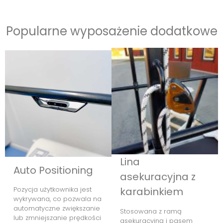
Popularne wyposażenie dodatkowe
Lina
Auto Positioning
asekuracyjna z
Pozycja użytkownika jest
karabinkiem
wykrywana, co pozwala na
automatyczne zwiększanie
Stosowana z ramą
lub zmniejszanie prędkości
asekuracyjną i pasem