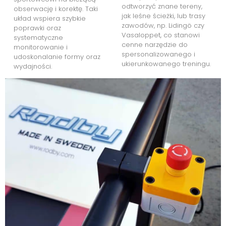
odtworzyć znane tereny,
obserwację i korektę. Taki
jak leśne ścieżki, lub trasy
układ wspiera szybkie
zawodów, np. Lidingö czy
poprawki oraz
Vasaloppet, co stanowi
systematyczne
cenne narzędzie do
monitorowanie i
spersonalizowanego i
udoskonalanie formy oraz
ukierunkowanego treningu.
wydajności.