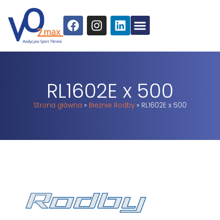
RL1602E x 500
Strona główna
»
Bieżnie Rodby
»
RL1602E x 500