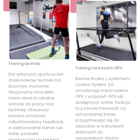
Trening techniki
Trening na trasach GPX
Dla elitarnych sportowców
Bieżnie Rodby z systemem
doskonalenie techniki ma
Control System 2.0
kluczowe znaczenie.
umożliwiają import plików
Stacjonarny charakter
GPX z urządzeń GPS lub
bieżni stwarza idealne
dostępnych online. Funkcja
warunki do pracy nad
ta pozwala trenować na
techniką. Obecność
symulowanej trasie,
trenera umożliwia
przygotowując się do
natychmiastowy feedback,
zawodów w warunkach
a zastosowanie kamer lub
zbliżonych do
luster pozwala
rzeczywistych. Można
sportowcowi na bieżącą