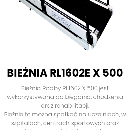
BIEŻNIA RL1602E X 500
Bieżnia Rodby RL1602 X 500 jest
wykorzystywana do biegania, chodzenia
oraz rehabilitacji.
Bieżnie te można spotkać na uczelniach, w
szpitalach, centrach sportowych oraz