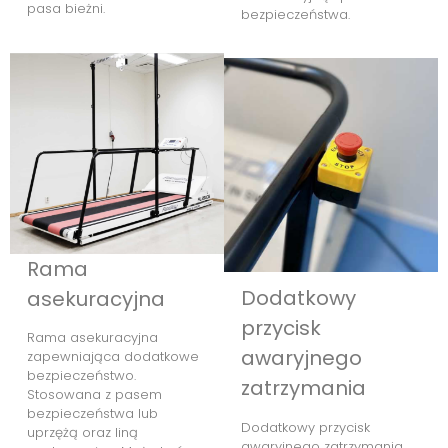
pasa bieżni.
bezpieczeństwa.
Rama
Dodatkowy
asekuracyjna
przycisk
Rama asekuracyjna
awaryjnego
zapewniająca dodatkowe
bezpieczeństwo.
zatrzymania
Stosowana z pasem
bezpieczeństwa lub
Dodatkowy przycisk
uprzężą oraz liną
awaryjnego zatrzymania