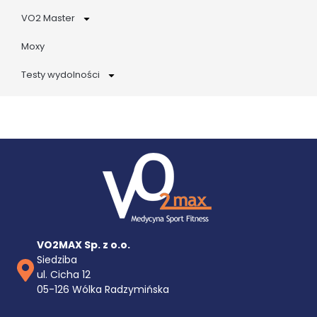
VO2 Master
Moxy
Testy wydolności
VO2MAX Sp. z o.o.
Siedziba
ul. Cicha 12
05-126 Wólka Radzymińska