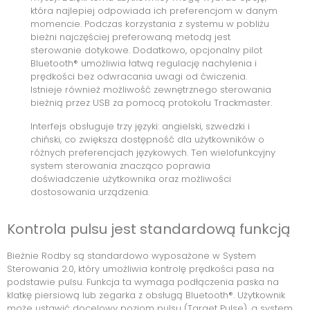
która najlepiej odpowiada ich preferencjom w danym
momencie. Podczas korzystania z systemu w pobliżu
bieżni najczęściej preferowaną metodą jest
sterowanie dotykowe. Dodatkowo, opcjonalny pilot
Bluetooth® umożliwia łatwą regulację nachylenia i
prędkości bez odwracania uwagi od ćwiczenia.
Istnieje również możliwość zewnętrznego sterowania
bieżnią przez USB za pomocą protokołu Trackmaster.
Interfejs obsługuje trzy języki: angielski, szwedzki i
chiński, co zwiększa dostępność dla użytkowników o
różnych preferencjach językowych. Ten wielofunkcyjny
system sterowania znacząco poprawia
doświadczenie użytkownika oraz możliwości
dostosowania urządzenia.
Kontrola pulsu jest standardową funkcją
Bieżnie Rodby są standardowo wyposażone w System
Sterowania 2.0, który umożliwia kontrolę prędkości pasa na
podstawie pulsu. Funkcja ta wymaga podłączenia paska na
klatkę piersiową lub zegarka z obsługą Bluetooth®. Użytkownik
może ustawić docelowy poziom pulsu (Target Pulse), a system