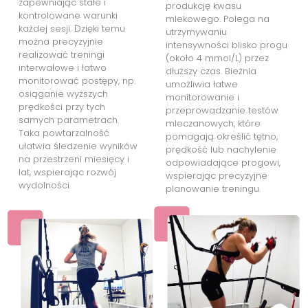
zapewniając stałe i
produkcję kwasu
kontrolowane warunki
mlekowego. Polega na
każdej sesji. Dzięki temu
utrzymywaniu
można precyzyjnie
intensywności blisko progu
realizować treningi
(około 4 mmol/L) przez
interwałowe i łatwo
dłuższy czas. Bieżnia
monitorować postępy, np.
umożliwia łatwe
osiąganie wyższych
monitorowanie i
prędkości przy tych
przeprowadzanie testów
samych parametrach.
mleczanowych, które
Taka powtarzalność
pomagają określić tętno,
ułatwia śledzenie wyników
prędkość lub nachylenie
na przestrzeni miesięcy i
odpowiadające progowi,
lat, wspierając rozwój
wspierając precyzyjne
wydolności.
planowanie treningu.