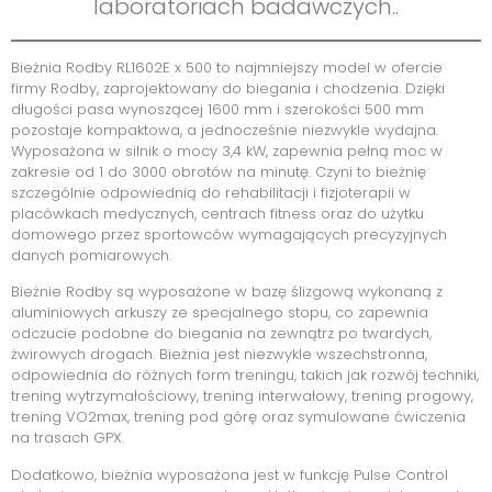
laboratoriach badawczych..
Bieżnia Rodby RL1602E x 500 to najmniejszy model w ofercie
firmy Rodby, zaprojektowany do biegania i chodzenia. Dzięki
długości pasa wynoszącej 1600 mm i szerokości 500 mm
pozostaje kompaktowa, a jednocześnie niezwykle wydajna.
Wyposażona w silnik o mocy 3,4 kW, zapewnia pełną moc w
zakresie od 1 do 3000 obrotów na minutę. Czyni to bieżnię
szczególnie odpowiednią do rehabilitacji i fizjoterapii w
placówkach medycznych, centrach fitness oraz do użytku
domowego przez sportowców wymagających precyzyjnych
danych pomiarowych.
Bieżnie Rodby są wyposażone w bazę ślizgową wykonaną z
aluminiowych arkuszy ze specjalnego stopu, co zapewnia
odczucie podobne do biegania na zewnątrz po twardych,
żwirowych drogach. Bieżnia jest niezwykle wszechstronna,
odpowiednia do różnych form treningu, takich jak rozwój techniki,
trening wytrzymałościowy, trening interwałowy, trening progowy,
trening VO2max, trening pod górę oraz symulowane ćwiczenia
na trasach GPX.
Dodatkowo, bieżnia wyposażona jest w funkcję Pulse Control