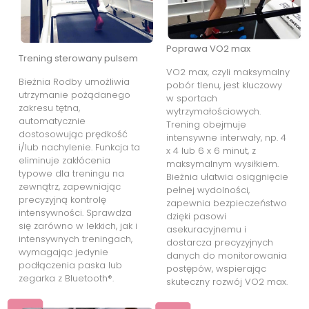
Poprawa VO2 max
Trening sterowany pulsem
VO2 max, czyli maksymalny
Bieżnia Rodby umożliwia
pobór tlenu, jest kluczowy
utrzymanie pożądanego
w sportach
zakresu tętna,
wytrzymałościowych.
automatycznie
Trening obejmuje
dostosowując prędkość
intensywne interwały, np. 4
i/lub nachylenie. Funkcja ta
x 4 lub 6 x 6 minut, z
eliminuje zakłócenia
maksymalnym wysiłkiem.
typowe dla treningu na
Bieżnia ułatwia osiągnięcie
zewnątrz, zapewniając
pełnej wydolności,
precyzyjną kontrolę
zapewnia bezpieczeństwo
intensywności. Sprawdza
dzięki pasowi
się zarówno w lekkich, jak i
asekuracyjnemu i
intensywnych treningach,
dostarcza precyzyjnych
wymagając jedynie
danych do monitorowania
podłączenia paska lub
postępów, wspierając
zegarka z Bluetooth®.
skuteczny rozwój VO2 max.