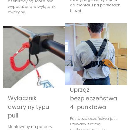
asekuracyjną. Może być
do montażu na poręczach
wyposażona w wyłącznik
bieżni.
awaryjny..
Uprząż
Wyłącznik
bezpieczeństwa
awaryjny typu
4-punktowa
pull
Pas bezpieczeństwa jest
używany z ramą
Montowany na poręczy
asekuracyjną i liną