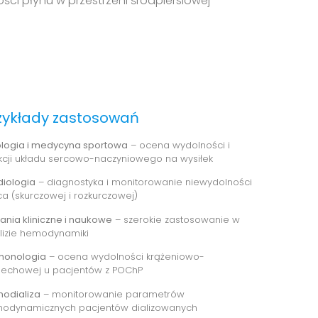
ści płynu w przestrzeni śródpiersiowej
zykłady zastosowań
jologia i medycyna sportowa
– ocena wydolności i
kcji układu sercowo-naczyniowego na wysiłek
diologia
– diagnostyka i monitorowanie niewydolności
ca (skurczowej i rozkurczowej)
ania kliniczne i naukowe
– szerokie zastosowanie w
lizie hemodynamiki
monologia
– ocena wydolności krążeniowo-
echowej u pacjentów z POChP
odializa
– monitorowanie parametrów
odynamicznych pacjentów dializowanych