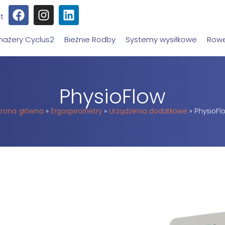
t
nażery Cyclus2
Bieżnie Rodby
Systemy wysiłkowe
Rowe
PhysioFlow
trona główna
»
Ergospirometry
»
Urządzenia dodatkowe
»
PhysioFl