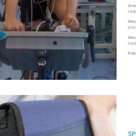
Ane
rzu
Med
pac
Med
nad
Poł
SP