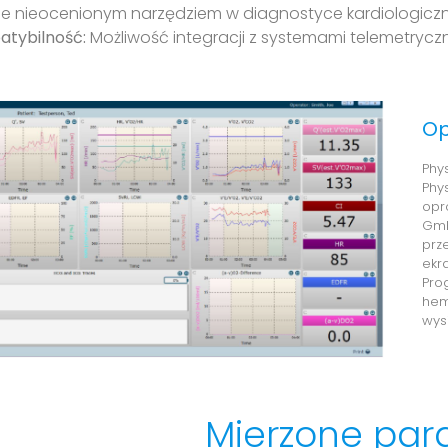
 je nieocenionym narzędziem w diagnostyce kardiologiczne
tybilność:
Możliwość integracji z systemami telemetrycz
Op
Phy
Phy
opr
Gmb
prz
ekr
Pro
hem
wys
Mierzone par