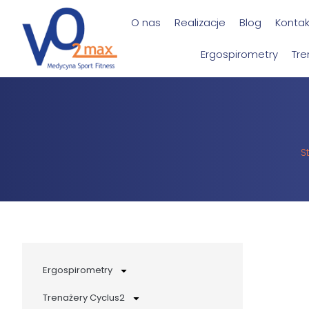
O nas
Realizacje
Blog
Kontak
Ergospirometry
Tre
S
Ergospirometry
Trenażery Cyclus2