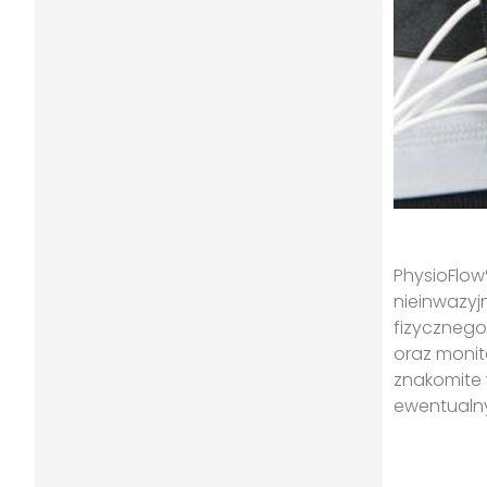
PhysioFlow
nieinwazy
fizycznego
oraz monit
znakomite 
ewentualny