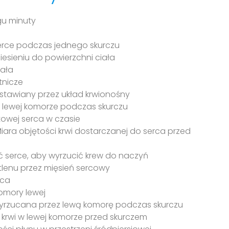
gu minuty
erce podczas jednego skurczu
esieniu do powierzchni ciała
iała
tnicze
stawiany przez układ krwionośny
 lewej komorze podczas skurczu
owej serca w czasie
iara objętości krwi dostarczanej do serca przed
ć serce, aby wyrzucić krew do naczyń
lenu przez mięsień sercowy
rca
omory lewej
yrzucana przez lewą komorę podczas skurczu
 krwi w lewej komorze przed skurczem