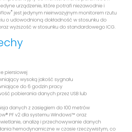
yne urządzenie, które potrafi niezawodnie i
®
oFlow
jest jedynym nieinwazyjnym monitorem rzutu
ciu o udowodnioną dokładność w stosunku do
oraz wyższość w stosunku do standardowego ICG.
echy
e piersiowej
wniający wysoką jakość sygnału
niające do 6 godzin pracy
ość pobierania danych przez USB lub
ja danych z zasięgiem do 100 metrów
w® PF v2 dla systemu Windows™ oraz
ietlanie, analizę i przechowywanie danych
dania hemodynamiczne w czasie rzeczywistym, co