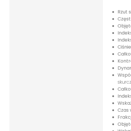
Rzut 
Częst
Objęt
Indek
Indek
Ciśnie
Całko
Kontr
Dynam
Współ
skurc
Całko
Indek
Wskaź
Czas 
Frakc
Objęt