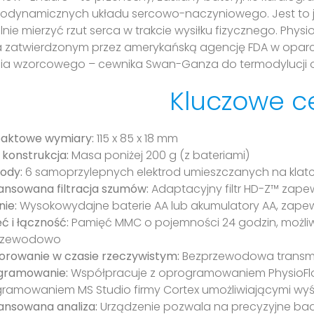
dynamicznych układu sercowo-naczyniowego. Jest to jed
nie mierzyć rzut serca w trakcie wysiłku fizycznego. Physi
a zatwierdzonym przez amerykańską agencję FDA w opar
ia wzorcowego – cewnika Swan-Ganza do termodylucji 
Kluczowe c
aktowe wymiary:
115 x 85 x 18 mm
 konstrukcja:
Masa poniżej 200 g (z bateriami)
rody:
6 samoprzylepnych elektrod umieszczanych na klatc
nsowana filtracja szumów:
Adaptacyjny filtr HD-Z™ zape
nie:
Wysokowydajne baterie AA lub akumulatory AA, zapew
ć i łączność:
Pamięć MMC o pojemności 24 godzin, możliw
rzewodowo
orowanie w czasie rzeczywistym:
Bezprzewodowa transmis
gramowanie:
Współpracuje z oprogramowaniem PhysioFlo
ramowaniem MS Studio firmy Cortex umożliwiającymi wyśw
nsowana analiza:
Urządzenie pozwala na precyzyjne ba