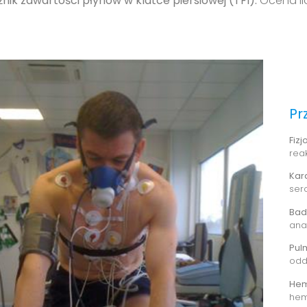
nik zawartości płynów w klatce piersiowej (TFI):
Ocena ilo
Pr
Fiz
rea
Kar
ser
Bad
ana
Pul
odd
Hem
hem