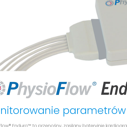
nitorowanie parametró
Flow® Enduro™ to przenośny, zasilany bateryjnie kardio