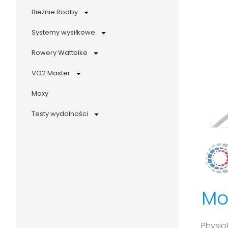
Bieżnie Rodby
Systemy wysiłkowe
Rowery Wattbike
VO2 Master
Moxy
Testy wydolności
Mo
Physio