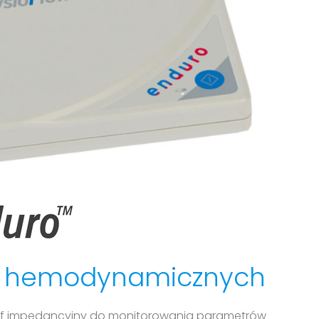
w hemodynamicznych
graf impedancyjny do monitorowania parametrów