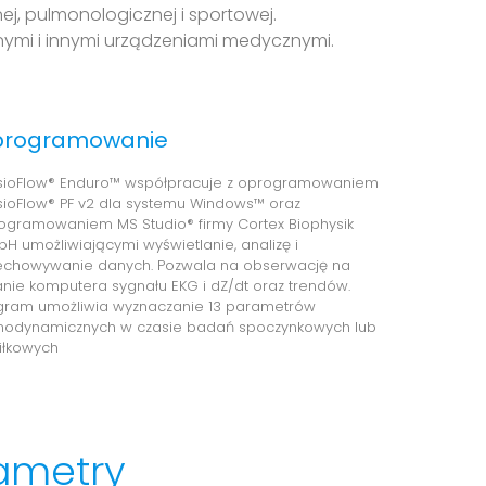
j, pulmonologicznej i sportowej.
nymi i innymi urządzeniami medycznymi.
rogramowanie
sioFlow® Enduro™ współpracuje z oprogramowaniem
sioFlow® PF v2 dla systemu Windows™ oraz
ogramowaniem MS Studio® firmy Cortex Biophysik
H umożliwiającymi wyświetlanie, analizę i
echowywanie danych. Pozwala na obserwację na
anie komputera sygnału EKG i dZ/dt oraz trendów.
gram umożliwia wyznaczanie 13 parametrów
odynamicznych w czasie badań spoczynkowych lub
iłkowych
ametry