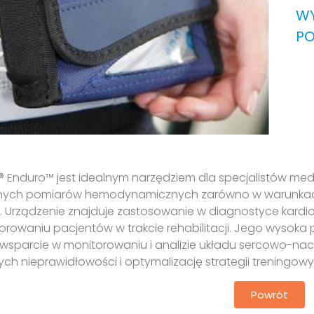
W
P
® Enduro™ jest idealnym narzędziem dla specjalistów med
jnych pomiarów hemodynamicznych zarówno w warunkach 
. Urządzenie znajduje zastosowanie w diagnostyce kardio
orowaniu pacjentów w trakcie rehabilitacji. Jego wysoka 
wsparcie w monitorowaniu i analizie układu sercowo-nac
ch nieprawidłowości i optymalizację strategii treningow
Powrót