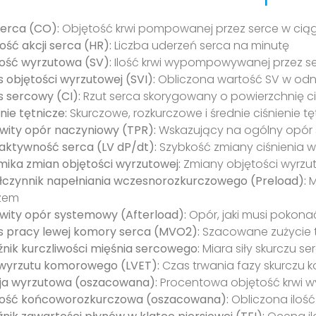
serca (CO):
Objętość krwi pompowanej przez serce w cią
ość akcji serca (HR):
Liczba uderzeń serca na minutę
ość wyrzutowa (SV):
Ilość krwi wypompowywanej przez s
s objętości wyrzutowej (SVI):
Obliczona wartość SV w odni
s sercowy (CI):
Rzut serca skorygowany o powierzchnię c
nie tętnicze:
Skurczowe, rozkurczowe i średnie ciśnienie tę
wity opór naczyniowy (TPR):
Wskazujący na ogólny opór 
aktywność serca (LV dP/dt):
Szybkość zmiany ciśnienia w
ika zmian objętości wyrzutowej:
Zmiany objętości wyrzut
czynnik napełniania wczesnorozkurczowego (Preload):
M
zem
wity opór systemowy (Afterload):
Opór, jaki musi pokona
s pracy lewej komory serca (MVO2):
Szacowane zużycie t
nik kurczliwości mięśnia sercowego:
Miara siły skurczu se
wyrzutu komorowego (LVET):
Czas trwania fazy skurczu k
ja wyrzutowa (oszacowana):
Procentowa objętość krwi w
ość końcoworozkurczowa (oszacowana):
Obliczona ilość